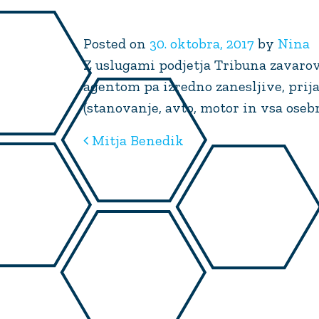
Posted on
30. oktobra, 2017
by
Nina
Z uslugami podjetja Tribuna zavarov
agentom pa izredno zanesljive, prij
(stanovanje, avto, motor in vsa oseb
POST
Mitja Benedik
NAVIGATION