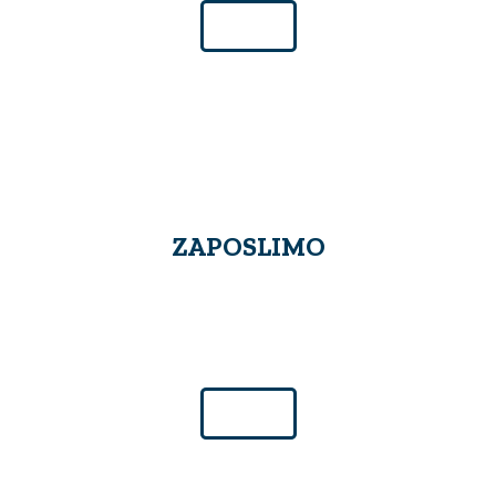
Več ...
ZAPOSLIMO
Naša ekipa se ves čas povečuje. Vabimo
vas, da postanete naš sodelavec /
sodelavka.
Več ...