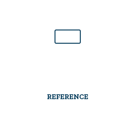
Z vami smo že od leta 2003. Preberite si
kašna pot je za nami ter kaj nas čaka v
prihodnosti.
Več ...
REFERENCE
Sodelujemo z različnimi podjetji. Naj
vam svoje partnerje podrobneje
predstavimo.