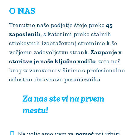
O NAS
Trenutno naše podjetje šteje preko
45
zaposlenih
, s katerimi preko stalnih
strokovnih izobraževanj stremimo k še
večjemu zadovoljstvu strank.
Zaupanje v
storitve je naše ključno vodilo
, zato naš
krog zavarovancev širimo s profesionalno
celostno obravnavo posameznika.
Za nas ste vi na prvem
mestu!
Na voljo smo vam za
pomoč
pri izbiri