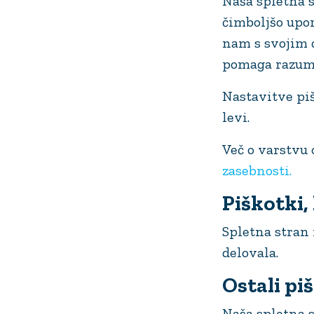
Naša spletna 
čimboljšo upo
nam s svojim d
pomaga razumer
Nastavitve pi
levi.
Več o varstvu
zasebnosti.
Piškotki,
Spletna stran
delovala.
Ostali pi
Naša spletna s