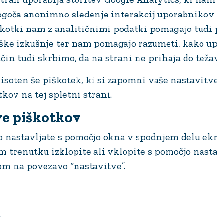
goča anonimno sledenje interakcij uporabnikov 
škotki nam z analitičnimi podatki pomagajo tudi p
ške izkušnje ter nam pomagajo razumeti, kako up
ačin tudi skrbimo, da na strani ne prihaja do težav
risoten še piškotek, ki si zapomni vaše nastavitv
kov na tej spletni strani.
ve piškotkov
o nastavljate s pomočjo okna v spodnjem delu ekr
 trenutku izklopite ali vklopite s pomočjo nastav
om na povezavo “nastavitve”.