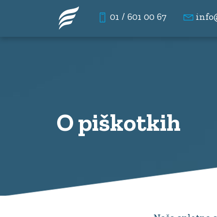
01 / 601 00 67
info
O piškotkih