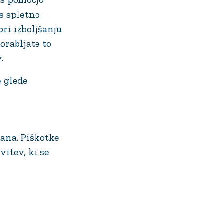
s spletno
ri izboljšanju
orabljate to
.
e glede
ana. Piškotke
itev, ki se