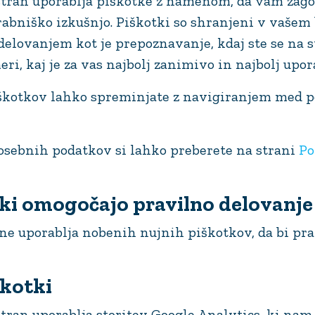
stran uporablja piškotke z namenom, da vam zag
rabniško izkušnjo. Piškotki so shranjeni v vašem
elovanjem kot je prepoznavanje, kdaj ste se na s
i, kaj je za vas najbolj zanimivo in najbolj upor
škotkov lahko spreminjate z navigiranjem med 
 osebnih podatkov si lahko preberete na strani
Po
 ki omogočajo pravilno delovanje
 ne uporablja nobenih nujnih piškotkov, da bi pr
škotki
tran uporablja storitev Google Analytics, ki nam