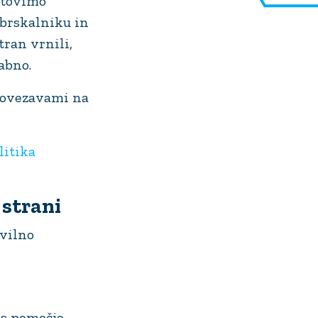
otovimo
 brskalniku in
tran vrnili,
abno.
povezavami na
litika
 strani
avilno
 s pomočjo