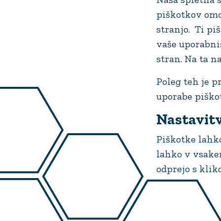
piškotkov omo
stranjo. Ti pi
vaše uporabni
stran. Na ta n
Poleg teh je p
uporabe piškot
Nastavit
Piškotke lahk
lahko v vsakem
odprejo s klik